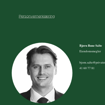
Personvernerklæring
Bjørn Rune Salte
Eiendomsmegler
bjorn.salte@privat
41 60 77 81