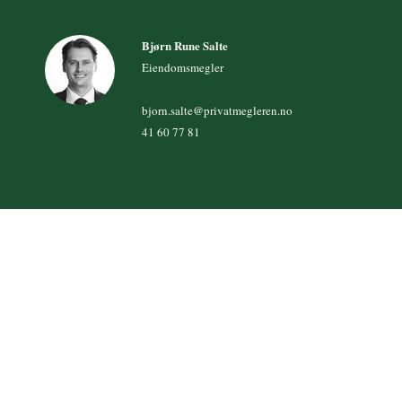
Bjørn Rune Salte
Eiendomsmegler
bjorn.salte@privatmegleren.no
41 60 77 81